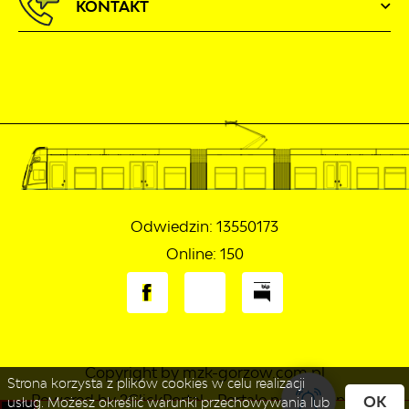
KONTAKT
Odwiedzin: 13550173
Online: 150
Copyright by mzk-gorzow.com.pl
Strona korzysta z plików cookies w celu realizacji
Powered by
2ClickPortal
- Portale nowej generacji
OK
usług. Możesz określić warunki przechowywania lub