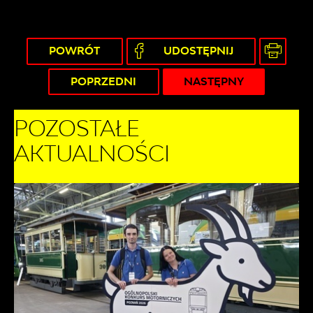
POWRÓT
UDOSTĘPNIJ
POPRZEDNI
NASTĘPNY
POZOSTAŁE
AKTUALNOŚCI