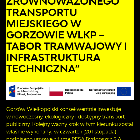
ZRÓWNOWAŻONEGO
TRANSPORTU
MIEJSKIEGO W
GORZOWIE WLKP –
TABOR TRAMWAJOWY I
INFRASTRUKTURA
TECHNICZNA”
Gorzów Wielkopolski konsekwentnie inwestuje
w nowoczesny, ekologiczny i dostępny transport
publiczny. Kolejny ważny krok w tym kierunku został
właśnie wykonany; w czwartek (20 listopada)
podpisano umowę z firmą PESA Bydgoszcz S.A.