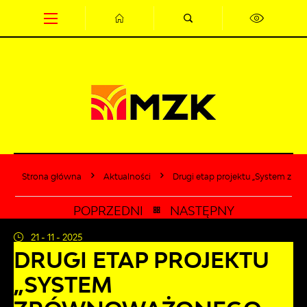
Przejdź do menu.
Przejdź do wyszukiwarki.
Przejdź do treści.
Przejdź do ustawień wielkości czcionki.
Wyłącz wersję kontrastową strony.
Strona główna
Aktualności
Drugi etap projektu „System zró
POPRZEDNI
NASTĘPNY
21 - 11 - 2025
DRUGI ETAP PROJEKTU
„SYSTEM