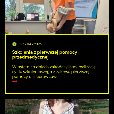
27 - 04 - 2026
Szkolenia z pierwszej pomocy
przedmedycznej
W ostatnich dniach zakończyliśmy realizację
cyklu szkoleniowego z zakresu pierwszej
pomocy dla kierowców...