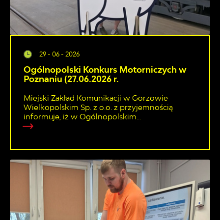
29 - 06 - 2026
Ogólnopolski Konkurs Motorniczych w
Poznaniu (27.06.2026 r.
Miejski Zakład Komunikacji w Gorzowie
Wielkopolskim Sp. z o.o. z przyjemnością
informuje, iż w Ogólnopolskim...