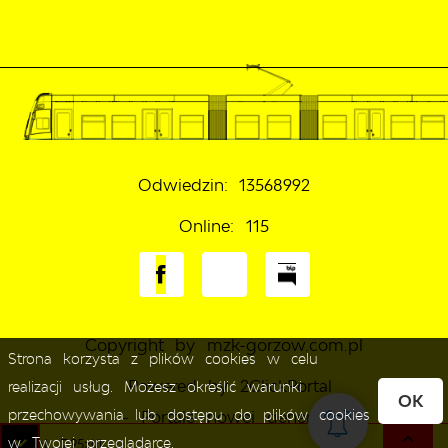
Odwiedzin: 13568992
Online: 115
Copyright by mzk-gorzow.com.pl
Strona korzysta z plików cookies w celu
Powered by
2ClickPortal
realizacji usług. Możesz określić warunki
OK
przechowywania lub dostępu do plików cookies
- Portale nowej generacji
w Twojej przeglądarce.
a ON: 7,95zł/l