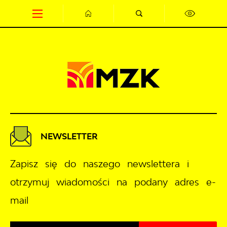
Przejdź do menu.
Przejdź do wyszukiwarki.
Przejdź do treści.
Przejdź do ustawień wielkości czcionki.
Wyłącz wersję kontrastową strony.
NEWSLETTER
Zapisz się do naszego newslettera i
otrzymuj wiadomości na podany adres e-
mail