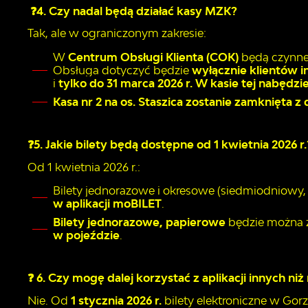
❓
4. Czy nadal będą działać kasy MZK?
Tak, ale w ograniczonym zakresie:
W
Centrum Obsługi Klienta (COK)
będą czynn
Obsługa dotyczyć będzie
wyłącznie klientów 
i
tylko do 31 marca 2026 r. W kasie tej nabędz
Kasa nr 2 na os. Staszica zostanie zamknięta z 
❓
5. Jakie bilety będą dostępne od 1 kwietnia 2026 r.
Od 1 kwietnia 2026 r.:
Bilety jednorazowe i okresowe (siedmiodniowy,
w aplikacji moBILET
.
Bilety jednorazowe, papierowe
będzie można 
w pojeździe
.
❓
6. Czy mogę dalej korzystać z aplikacji innych ni
Nie. Od
1 stycznia 2026 r.
bilety elektroniczne w Go