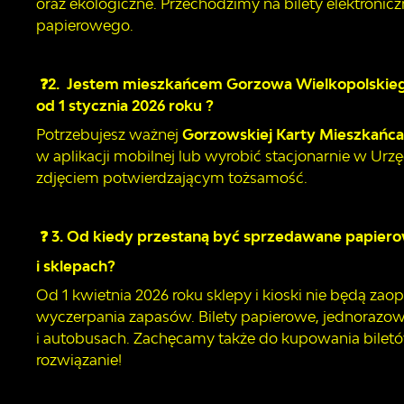
oraz ekologiczne. Przechodzimy na bilety elektroni
papierowego.
❓
2. Jestem mieszkańcem Gorzowa Wielkopolskiego
od 1 stycznia 2026 roku ?
Potrzebujesz ważnej
Gorzowskiej Karty Mieszkańc
w aplikacji mobilnej lub wyrobić stacjonarnie w Urz
zdjęciem potwierdzającym tożsamość.
❓
3. Od kiedy przestaną być sprzedawane papiero
i sklepach?
Od 1 kwietnia 2026 roku sklepy i kioski nie będą z
wyczerpania zapasów. Bilety papierowe, jednoraz
i autobusach. Zachęcamy także do kupowania biletów
rozwiązanie!