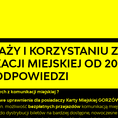
rpnia 2026
rno
18°C
ŁAD JAZDY
AKTUALNOŚCI
KOMUNIKATY
NASZA OFERT
tów komunikacji miejskiej od 2026 roku – pytania i odpowiedzi
ŻY I KORZYSTANIU 
CJI MIEJSKIEJ OD 20
 ODPOWIEDZI
ch z komunikacji miejskiej ?
e uprawnienia dla posiadaczy
Karty Miejskiej GORZÓ
in. możliwość
bezpłatnych przejazdów
komunikacją miejs
do dystrybucji biletów na bardziej dostępne, nowoczesne