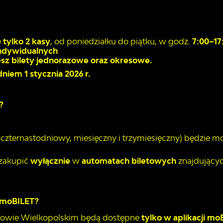
e
tylko 2 kasy
, od poniedziałku do piątku, w godz.
7:00–17
indywidualnych
iesz bilety jednorazowe oraz okresowe.
dniem 1 stycznia 2026 r.
?
 czternastodniowy, miesięczny i trzymiesięczny) będzie m
zakupić
wyłącznie
w
automatach biletowych
znajdującyc
ż moBILET?
rzowie Wielkopolskim będą dostępne
tylko w aplikacji mo