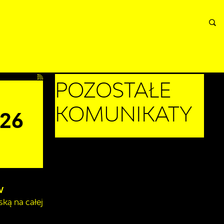
A
INFORMACJE
WNIOSKI I REKLAMACJE
KONTAKT
POPRZEDNI
POZOSTAŁE
Z
KOMUNIKATY
26
W
ką na całej