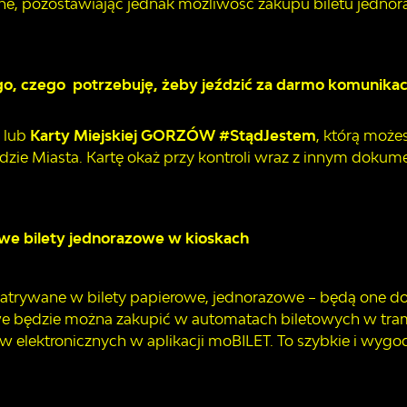
czne, pozostawiając jednak możliwość zakupu biletu jedno
, czego potrzebuję, żeby jeździć za darmo komunikac
a
lub
Karty Miejskiej GORZÓW #StądJestem
, którą może
ędzie Miasta. Kartę okaż przy kontroli wraz z innym doku
we bilety jednorazowe w kioskach
aopatrywane w bilety papierowe, jednorazowe – będą one d
owe będzie można zakupić w automatach biletowych w tr
 elektronicznych w aplikacji moBILET. To szybkie i wygo