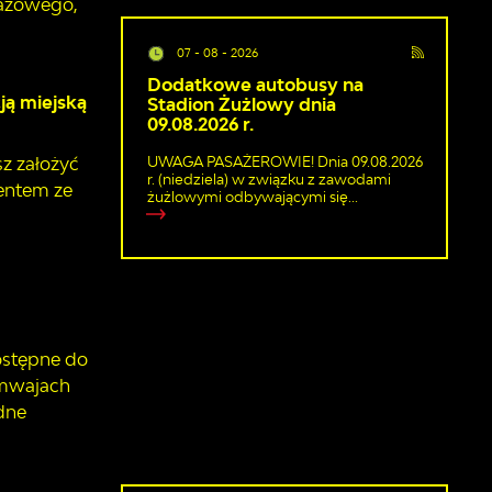
razowego,
07 - 08 - 2026
Dodatkowe autobusy na
ją miejską
Stadion Żużlowy dnia
09.08.2026 r.
UWAGA PASAŻEROWIE! Dnia 09.08.2026
sz założyć
r. (niedziela) w związku z zawodami
mentem ze
żużlowymi odbywającymi się...
ostępne do
amwajach
dne