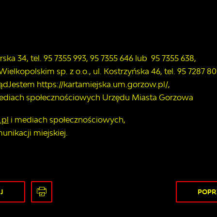
ka 34, tel. 95 7355 993, 95 7355 646 lub 95 7355 638,
lkopolskim sp. z o.o., ul. Kostrzyńska 46, tel. 95 7287 80
ądJestem https://kartamiejska.um.gorzow.pl/,
ediach społecznościowych Urzędu Miasta Gorzowa
pl
i mediach społecznościowych,
nikacji miejskiej.
J
POPR