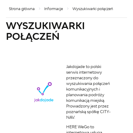
Strona główna
Informacje
Wyszukiwarki połączeń
WYSZUKIWARKI
POŁĄCZEŃ
Jakdojade to polski
serwis internetowy
przeznaczony do
wyszukiwania połączeń
komunikacyjnych i
planowania podróży
komunikacją miejską.
Prowadzony jest przez
poznańską spółkę CITY-
NAV.
HERE WeGo to
internetowa usługa