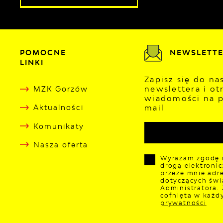
POMOCNE
NEWSLETT
LINKI
Zapisz się do n
newslettera i ot
MZK Gorzów
wiadomości na p
mail
Aktualności
Komunikaty
Nasza oferta
Wyrażam zgodę 
drogą elektroni
przeze mnie adre
dotyczących świ
Administratora.
cofnięta w każd
prywatności