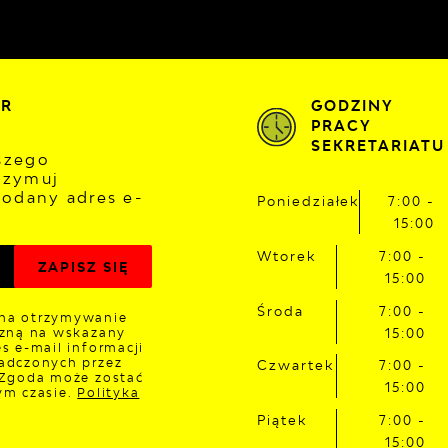
ER
GODZINY
PRACY
SEKRETARIATU
aszego
rzymuj
odany adres e-
Poniedziałek
7:00 -
15:00
Wtorek
7:00 -
15:00
Środa
7:00 -
na otrzymywanie
czną na wskazany
15:00
s e-mail informacji
adczonych przez
Czwartek
7:00 -
 Zgoda może zostać
15:00
ym czasie.
Polityka
Piątek
7:00 -
15:00