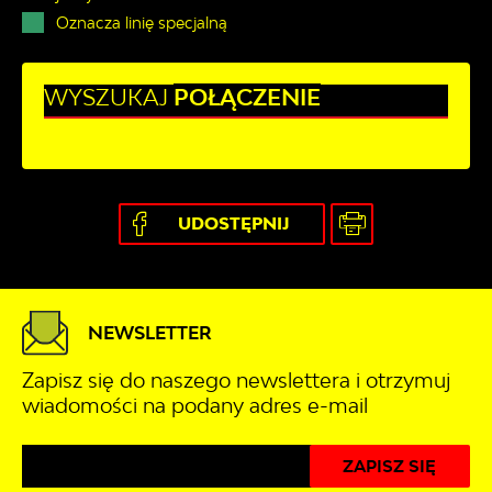
Oznacza linię specjalną
WYSZUKAJ
POŁĄCZENIE
UDOSTĘPNIJ
NEWSLETTER
Zapisz się do naszego newslettera i otrzymuj
wiadomości na podany adres e-mail