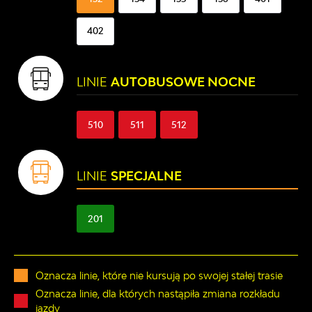
402
LINIE
AUTOBUSOWE NOCNE
510
511
512
LINIE
SPECJALNE
201
Oznacza linie, które nie kursują po swojej stałej trasie
Oznacza linie, dla których nastąpiła zmiana rozkładu
jazdy