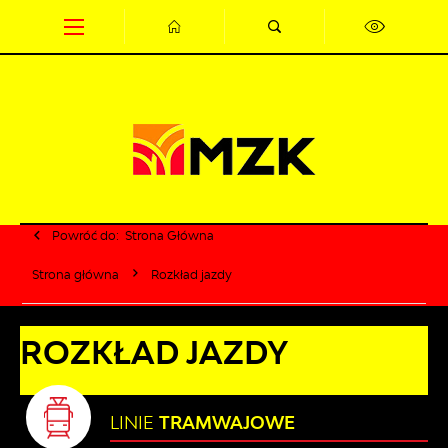
Przejdź do menu.
Przejdź do wyszukiwarki.
Przejdź do treści.
Przejdź do ustawień wielkości czcionki.
Wyłącz wersję kontrastową strony.
Powróć do:
Strona Główna
Strona główna
Rozkład jazdy
ROZKŁAD JAZDY
LINIE
TRAMWAJOWE