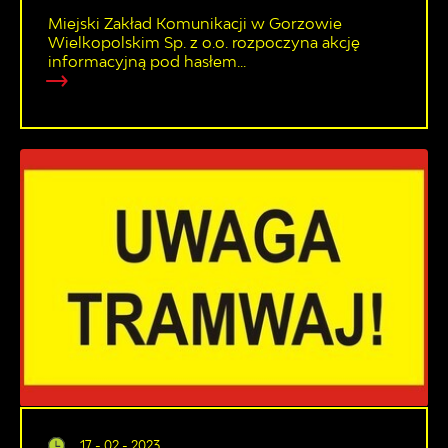
Miejski Zakład Komunikacji w Gorzowie
Wielkopolskim Sp. z o.o. rozpoczyna akcję
informacyjną pod hasłem...
17 - 02 - 2023