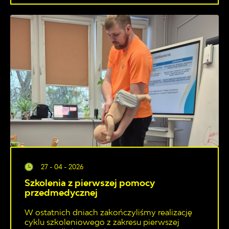
27 - 04 - 2026
Szkolenia z pierwszej pomocy
przedmedycznej
W ostatnich dniach zakończyliśmy realizację
cyklu szkoleniowego z zakresu pierwszej