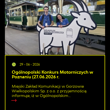
29 - 06 - 2026
Ogólnopolski Konkurs Motorniczych w
Poznaniu (27.06.2026 r.
Miejski Zakład Komunikacji w Gorzowie
Wielkopolskim Sp. z o.o. z przyjemnością
informuje, iż w Ogólnopolskim...