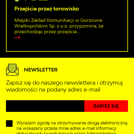
Przejście przez torowisko
Miejski Zakład Komunikacji w Gorzowie
Wielkopolskim Sp. z o.o. przypomina, że
przechodząc przez przejście...
NEWSLETTER
Zapisz się do naszego newslettera i otrzymuj
wiadomości na podany adres e-mail
Wyrażam zgodę na otrzymywanie drogą elektroniczną
na wskazany przeze mnie adres e-mail informacji
dotyczących świadczonych przez Administratora.