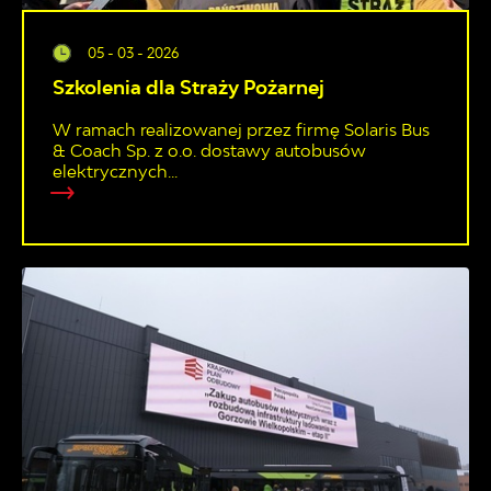
05 - 03 - 2026
Szkolenia dla Straży Pożarnej
W ramach realizowanej przez firmę Solaris Bus
& Coach Sp. z o.o. dostawy autobusów
elektrycznych...