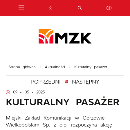
Przejdź do menu.
Przejdź do wyszukiwarki.
Przejdź do treści.
Przejdź do ustawień wielkości czcionki.
Włącz wersję kontrastową strony.
Strona główna
Aktualności
Kulturalny pasażer
POPRZEDNI
NASTĘPNY
09 - 05 - 2025
KULTURALNY PASAŻER
Miejski Zakład Komunikacji w Gorzowie
Wielkopolskim Sp. z o.o. rozpoczyna akcję