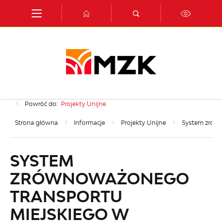
Przejdź do menu.
Przejdź do wyszukiwarki.
Przejdź do treści.
Przejdź do ustawień wielkości czcionki.
Włącz wersję kontrastową strony.
Powróć do:
Projekty Unijne
Strona główna
Informacje
Projekty Unijne
System zrówn
SYSTEM
ZRÓWNOWAŻONEGO
TRANSPORTU
MIEJSKIEGO W