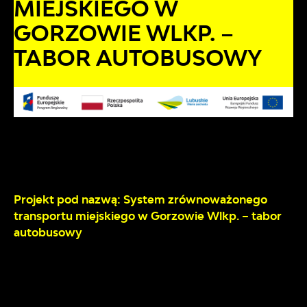
MIEJSKIEGO W
GORZOWIE WLKP. –
TABOR AUTOBUSOWY
Projekt pod nazwą: System zrównoważonego
transportu miejskiego w Gorzowie Wlkp. – tabor
autobusowy