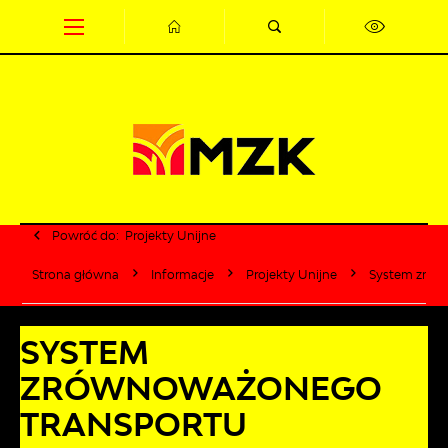
Przejdź do menu.
Przejdź do wyszukiwarki.
Przejdź do treści.
Przejdź do ustawień wielkości czcionki.
Wyłącz wersję kontrastową strony.
Powróć do:
Projekty Unijne
Strona główna
Informacje
Projekty Unijne
System zrówn
SYSTEM
ZRÓWNOWAŻONEGO
TRANSPORTU