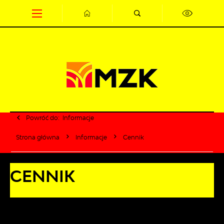
Przejdź do menu.
Przejdź do wyszukiwarki.
Przejdź do treści.
Przejdź do ustawień wielkości czcionki.
Wyłącz wersję kontrastową strony.
Powróć do:
Informacje
Strona główna
Informacje
Cennik
CENNIK