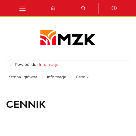
Przejdź do menu.
Przejdź do wyszukiwarki.
Przejdź do treści.
Przejdź do ustawień wielkości czcionki.
Włącz wersję kontrastową strony.
Powróć do:
Informacje
Strona główna
Informacje
Cennik
CENNIK