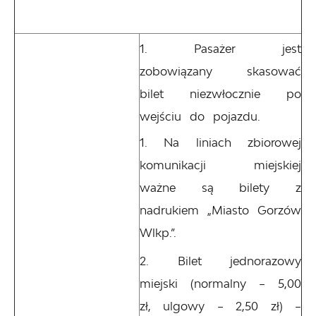
Pasażer jest
zobowiązany skasować
bilet niezwłocznie po
wejściu do pojazdu.
Na liniach zbiorowej
komunikacji miejskiej
ważne są bilety z
nadrukiem „Miasto Gorzów
Wlkp.”.
Bilet jednorazowy
miejski (normalny – 5,00
zł, ulgowy – 2,50 zł) –