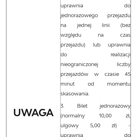
uprawnia do
jednorazowego przejazdu
na jednej linii (bez
względu na czas
przejazdu) lub uprawnia
do realizacji
nieograniczonej liczby
przejazdów w czasie 45
minut od momentu
skasowania.
Bilet jednorazowy
UWAGA
(normalny 10,00 zł,
ulgowy 5,00 zł) -
uprawnia do