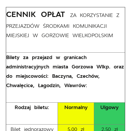
CENNIK OPŁAT
ZA KORZYSTANIE Z
PRZEJAZDÓW ŚRODKAMI KOMUNIKACJI
MIEJSKIEJ W GORZOWIE WIELKOPOLSKIM
Bilety za przejazd w granicach
administracyjnych miasta Gorzowa Wlkp. oraz
do miejscowości: Baczyna, Czechów,
Chwalęcice, Łagodzin, Wawrów:
Rodzaj biletu:
Normalny
Ulgowy
Bilet jednorazowy
5,00 zł
2,50 zł