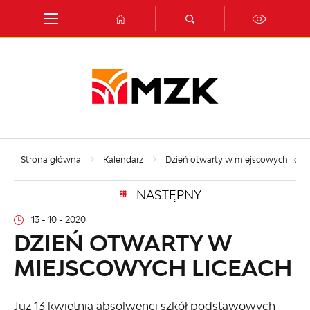
Przejdź do menu.
Przejdź do wyszukiwarki.
Przejdź do treści.
Przejdź do ustawień wielkości czcionki.
Włącz wersję kontrastową strony.
Strona główna
Kalendarz
Dzień otwarty w miejscowych licea
NASTĘPNY
13 - 10 - 2020
DZIEŃ OTWARTY W
MIEJSCOWYCH LICEACH
Już 13 kwietnia absolwenci szkół podstawowych