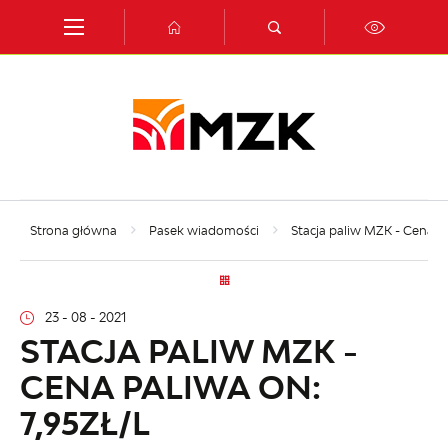
Przejdź do menu.
Przejdź do wyszukiwarki.
Przejdź do treści.
Przejdź do ustawień wielkości czcionki.
Włącz wersję kontrastową strony.
Strona główna
Pasek wiadomości
Stacja paliw MZK - Cena pa
23 - 08 - 2021
STACJA PALIW MZK -
CENA PALIWA ON:
7,95ZŁ/L