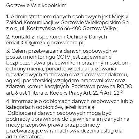
Gorzowie Wielkopolskim
Administratorem danych osobowych jest Miejski
Zakład Komunikacji w Gorzowie Wielkopolskim Sp.
z o.o. ul. Kostrzyńska 46 66-400 Gorzów Wlkp.;
Kontakt z Inspektorem Ochrony Danych
email
IOD@mzk-gorzow.com.pl
;
Celem przetwarzania danych osobowych w
postaci monitoringu CCTV jest zapewnienie
bezpieczeństwa pracownikom oraz innym osobom,
ochrony mienia, ponadto w celu analizowania
niewłaściwych zachowań oraz aktów wandalizmu,
agresji pasażerskiej względem pracowników oraz
zdarzeń komunikacyjnych. Podstawa prawna RODO
2
3
art. 6 ust 1 litera e, Kodeks Pracy Art. 22
i Art. 22
informacje o odbiorcach danych osobowych lub o
kategoriach odbiorców, jeżeli istnieją:
Odbiorcami danych osobowych mogą być
podmioty uprawnione do ujawnienia im danych na
mocy przepisów prawa oraz podmioty
przetwarzające w ramach świadczenia usług dla
administratora.