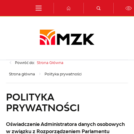
Przejdź do menu.
Przejdź do wyszukiwarki.
Przejdź do treści.
Przejdź do ustawień wielkości czcionki.
Włącz wersję kontrastową strony.
Powróć do:
Strona Główna
Strona główna
Polityka prywatności
POLITYKA
PRYWATNOŚCI
Oświadczenie Administratora danych osobowych
w związku z Rozporządzeniem Parlamentu