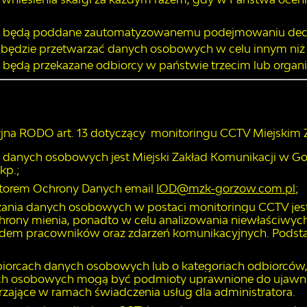
ie będą poddane zautomatyzowanemu podejmowaniu decy
ie będzie przetwarzać danych osobowych w celu innym niż
e będą przekazane odbiorcy w państwie trzecim lub organ
yjna RODO art. 13 dotyczący monitoringu CCTV Miejskim
danych osobowych jest Miejski Zakład Komunikacji w Gorz
kp.;
ktorem Ochrony Danych email
IOD@mzk-gorzow.com.pl
;
ania danych osobowych w postaci monitoringu CCTV jes
rony mienia, ponadto w celu analizowania niewłaściwyc
ędem pracowników oraz zdarzeń komunikacyjnych. Podstawa
iorcach danych osobowych lub o kategoriach odbiorców, je
h osobowych mogą być podmioty uprawnione do ujawnie
zające w ramach świadczenia usług dla administratora.