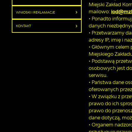
Miejski Zakład Kom
mailowo:
iod@mzk
WNIOSKI I REKLAMACJE
• Ponadto informu
danych niezbędnyc
KONTAKT
• Przetwarzamy dan
adresy IP, imię i n
• Głównym celem pr
Miejskiego Zakła
• Podstawą przetwa
osobowych jest dob
serwisu.
• Państwa dane os
oferowanych prze
• W związku z prz
prawo do ich spros
prawo do przenosz
dane dotyczą, moż
• Organem nadzor
przysługuje prawo