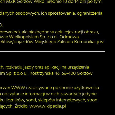
h MZK Gorzów Wlkp. Średnio 10 do 14 dni po tym
danych osobowych, ich sprostowania, ograniczenia
O;
owolne), ale niezbędne w celu rejestracji obrazu,
owie Wielkopolskim Sp. z o.o.. Odmowa
ektów/pojazdów Miejskiego Zakładu Komunikacji w
, rozkładu jazdy oraz aplikacji na urządzenia
m Sp. z o.o ul. Kostrzyńska 46, 66-400 Gorzów
z serwer WWW i zapisywane po stronie użytkownika
 odczytanie informacji w nich zawartych jedynie
ku liczników, sond, sklepów internetowych, stron
ących. Źródło: www.wikipedia.pl