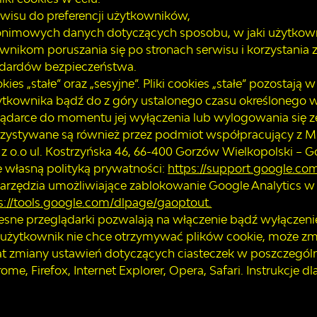
rwisu do preferencji użytkowników,
onimowych danych dotyczących sposobu, w jaki użytkowni
ownikom poruszania się po stronach serwisu i korzystania z
ndardów bezpieczeństwa.
kies „stałe” oraz „sesyjne”. Pliki cookies „stałe” pozostaj
ytkownika bądź do z góry ustalonego czasu określonego w 
ądarce do momentu jej wyłączenia lub wylogowania się ze 
orzystywane są również przez podmiot współpracujący z 
z o.o ul. Kostrzyńska 46, 66-400 Gorzów Wielkopolski – G
ię własną polityką prywatności:
https://support.google.co
arzędzia umożliwiające zablokowanie Google Analytics w
s://tools.google.com/dlpage/gaoptout.
sne przeglądarki pozwalają na włączenie bądź wyłączeni
i użytkownik nie chce otrzymywać plików cookie, może zmi
at zmiany ustawień dotyczących ciasteczek w poszczegól
me, Firefox, Internet Explorer, Opera, Safari. Instrukcje d