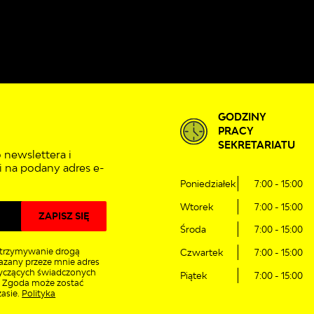
GODZINY
PRACY
SEKRETARIATU
 newslettera i
 na podany adres e-
Poniedziałek
7:00 - 15:00
Wtorek
7:00 - 15:00
Środa
7:00 - 15:00
trzymywanie drogą
Czwartek
7:00 - 15:00
azany przeze mnie adres
tyczących świadczonych
Piątek
7:00 - 15:00
. Zgoda może zostać
asie.
Polityka