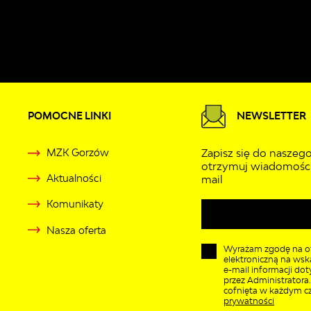
POMOCNE LINKI
NEWSLETTER
MZK Gorzów
Zapisz się do naszego
otrzymuj wiadomości
Aktualności
mail
Komunikaty
Nasza oferta
Wyrażam zgodę na o
elektroniczną na wsk
e-mail informacji do
przez Administratora
cofnięta w każdym cz
prywatności