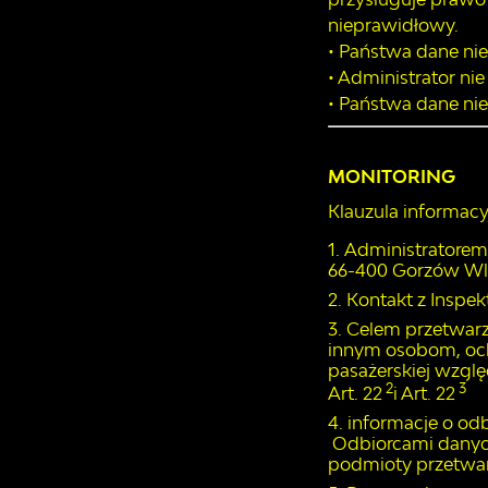
nieprawidłowy.
• Państwa dane n
• Administrator n
• Państwa dane ni
MONITORING
Klauzula informac
Administratorem 
66-400 Gorzów Wl
Kontakt z Inspe
Celem przetwarz
innym osobom, och
pasażerskiej wzgl
2
3
Art. 22
i Art. 22
informacje o odb
Odbiorcami danyc
podmioty przetwar