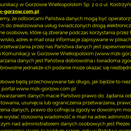
unikacji w Gorzowie Wielkopolskim Sp. z o.o ul. Kostrzy
-gorzow.com.pl
.
jemy, że odbiorcami Państwa danych mogą być operatorzy
h do zrealizowania usług świadczonych drogą elektronicz
e osobowe, które są zbierane podczas korzystania przez P
azwisko, adres e-mail oraz informacje zapisywane w plikach
zetwarzania przez nas Państwa danych jest zapewnienie P
du Komunikacji w Gorzowie Wielkopolskim (www.mzk-gor
rzania danych jest Państwa dobrowolna i świadoma zgoda (
rowolne jednakże ich podanie może okazać się niezbędne 
obowe będą przechowywane tak długo, jak będzie to nie
z portal www.mzk-gorzow.com.pl
etwarzaniem danych macie Państwo prawo do: żądania o
towania, usunięcia lub ograniczenia przetwarzania, praw
enia danych, prawo do cofnięcia zgody w dowolnym momen
e wysłać stosowną wiadomość e-mail na adres administr
czym nad administratorem danych osobowych jest Preze
 wniesienia skargi za każdym razem, gdy w Państwa oce