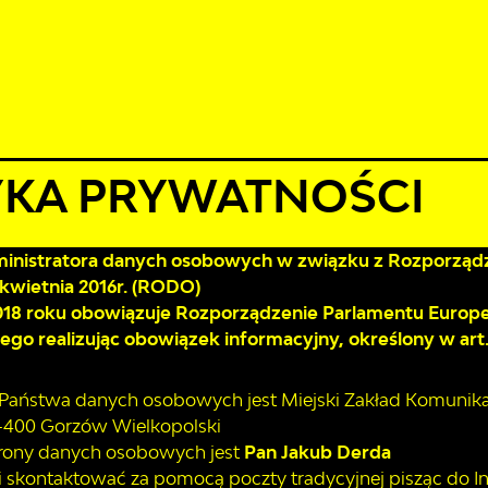
ierpnia 2026
ie
28°C
ŁAD JAZDY
AKTUALNOŚCI
KOMUNIKATY
NASZA OFERT
ka prywatności
YKA PRYWATNOŚCI
inistratora danych osobowych w związku z Rozporządz
 kwietnia 2016r. (RODO)
018 roku obowiązuje Rozporządzenie Parlamentu Europejs
ego realizując obowiązek informacyjny, określony w art.
 Państwa danych osobowych jest Miejski Zakład Komunikac
6-400 Gorzów Wielkopolski
rony danych osobowych jest
Pan Jakub Derda
mi skontaktować za pomocą poczty tradycyjnej pisząc do