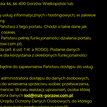
ńska 46, 66-400 Gorzów Wielkopolski lub
 usług informatycznych i hostingowych, w zakresie
ną.
aństwo z tego portalu. Chodzi o takie dane jak:
 cookies.
aństwu pełnej funkcjonalności działania portalu
zow.com.pl)
art. 6 ust. 1 lit. a RODO). Podanie danych
dla korzystania z określonych funkcjonalności
zbędne do zapewnienia Państwu dostępu do usług
d administratora dostępu do danych osobowych,
o do wniesienia sprzeciwu wobec przetwarzania,
cie. W celu realizacji uprawnień, osoba której
atora danych
iod@mzk-gorzow.com.pl
s Urzędu Ochrony Danych Osobowych, do którego
nie dane będą przetwarzane w sposób