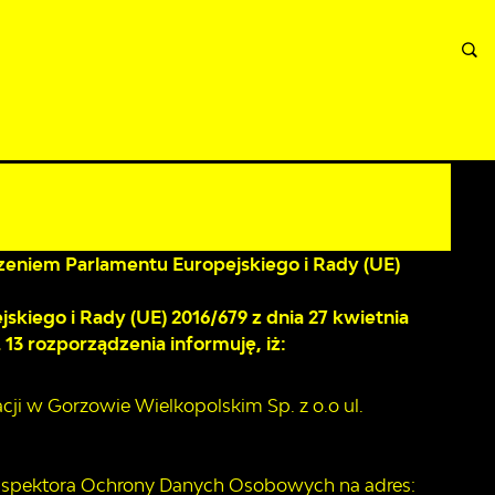
A
INFORMACJE
WNIOSKI I REKLAMACJE
KONTAKT
eniem Parlamentu Europejskiego i Rady (UE)
kiego i Rady (UE) 2016/679 z dnia 27 kwietnia
 13 rozporządzenia informuję, iż:
ji w Gorzowie Wielkopolskim Sp. z o.o ul.
 Inspektora Ochrony Danych Osobowych na adres: