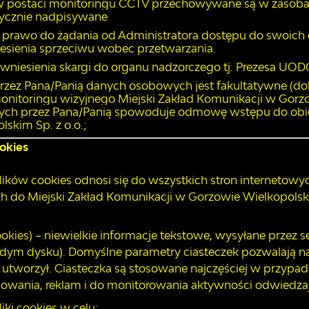
 postaci monitoringu CCTV przechowywane są w zasobac
tycznie nadpisywane
prawo do żądania od Administratora dostępu do swoich 
iesienia sprzeciwu wobec przetwarzania.
wniesienia skargi do organu nadzorczego tj. Prezesa UOD
zez Pana/Panią danych osobowych jest fakultatywne (dobr
nitoringu wizyjnego Miejski Zakład Komunikacji w Gorz
nych przez Pana/Panią spowoduje odmowę wstępu do obi
skim Sp. z o.o.;
ookies
lików cookies odnosi się do wszystkich stron internetowych
h do Miejski Zakład Komunikacji w Gorzowie Wielkopolski
ookies) – niewielkie informacje tekstowe, wysyłane prze
rdym dysku). Domyślne parametry ciasteczek pozwalają na
e utworzył. Ciasteczka są stosowane najczęściej w przypad
wania, reklam i do monitorowania aktywności odwiedzaj
ki cookies w celu: