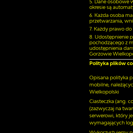
Dane osobowe w
okresie są automa
Każda osoba ma 
przetwarzania, wn
Każdy prawo do 
Udostępnienie pr
pochodzącego z mo
udostępnienia da
Gorzowie Wielkopol
Polityka plików c
Opisana polityka p
mobilne, należącyc
Wielkopolski
Ciasteczka (ang. c
(zazwyczaj na twa
serwerowi, który j
wymagających logo
Wykorzystujemy pli