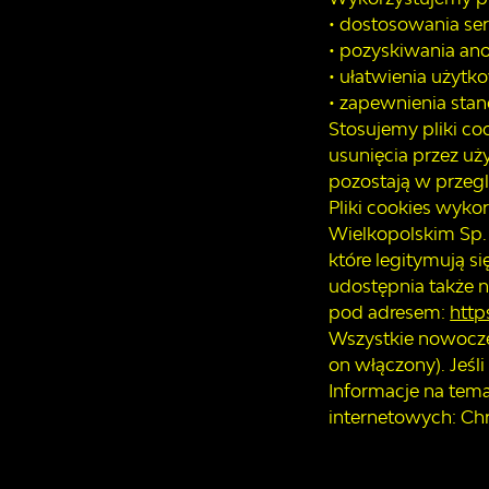
• dostosowania se
• pozyskiwania an
• ułatwienia użytk
• zapewnienia sta
Stosujemy pliki coo
usunięcia przez uż
pozostają w przegl
Pliki cookies wyk
Wielkopolskim Sp. 
które legitymują s
udostępnia także n
pod adresem:
http
Wszystkie nowocze
on włączony). Jeśl
Informacje na tem
internetowych: Chro