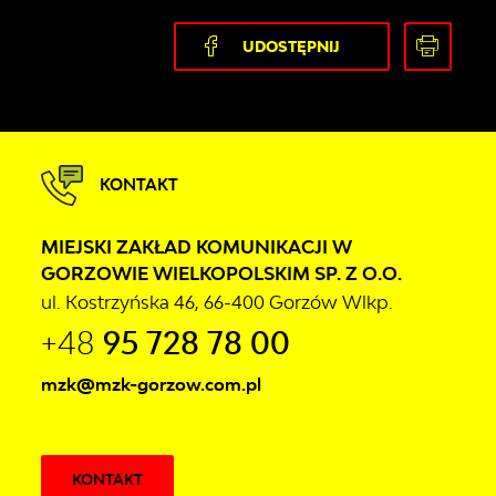
UDOSTĘPNIJ
KONTAKT
MIEJSKI ZAKŁAD KOMUNIKACJI W
GORZOWIE WIELKOPOLSKIM SP. Z O.O.
ul. Kostrzyńska 46, 66-400 Gorzów Wlkp.
+48
95 728 78 00
mzk@mzk-gorzow.com.pl
KONTAKT