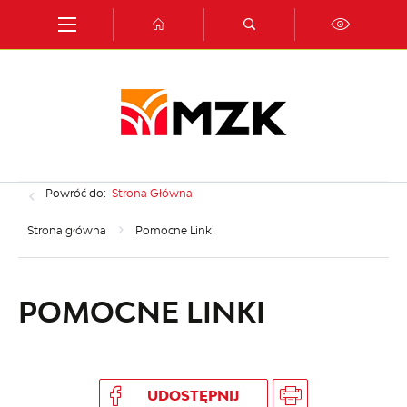
Przejdź do menu.
Przejdź do wyszukiwarki.
Przejdź do treści.
Przejdź do ustawień wielkości czcionki.
Włącz wersję kontrastową strony.
Powróć do:
Strona Główna
Strona główna
Pomocne Linki
POMOCNE LINKI
UDOSTĘPNIJ