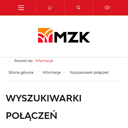
Przejdź do menu.
Przejdź do wyszukiwarki.
Przejdź do treści.
Przejdź do ustawień wielkości czcionki.
Włącz wersję kontrastową strony.
Powróć do:
Informacje
Strona główna
Informacje
Wyszukiwarki połączeń
WYSZUKIWARKI
POŁĄCZEŃ