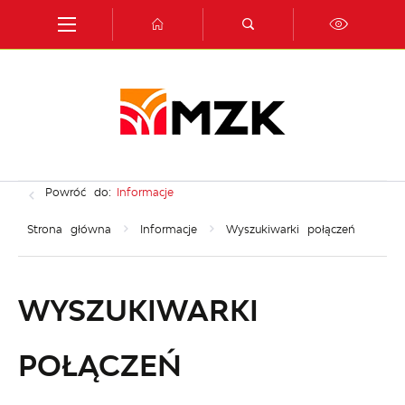
Przejdź do menu.
Przejdź do wyszukiwarki.
Przejdź do treści.
Przejdź do ustawień wielkości czcionki.
Włącz wersję kontrastową strony.
Powróć do:
Informacje
Strona główna
Informacje
Wyszukiwarki połączeń
WYSZUKIWARKI
POŁĄCZEŃ