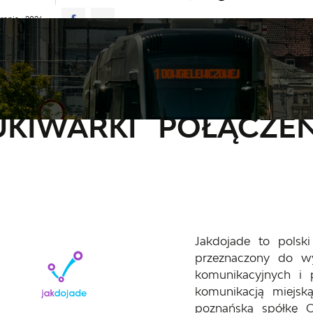
erpnia 2026
25°C
D JAZDY
AKTUALNOŚCI
KOMUNIKATY
NASZA OFERTA
macje
Wyszukiwarki połączeń
KIWARKI POŁĄCZE
Jakdojade to polski
przeznaczony do wy
komunikacyjnych i 
komunikacją miejsk
poznańską spółkę C