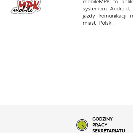
mobileMPK to aplik
systemem Android, 
jazdy komunikacji m
miast Polski.
GODZINY
PRACY
SEKRETARIATU