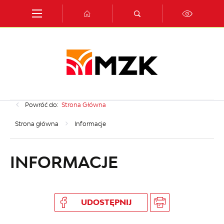
Przejdź do menu.
Przejdź do wyszukiwarki.
Przejdź do treści.
Przejdź do ustawień wielkości czcionki.
Włącz wersję kontrastową strony.
Powróć do:
Strona Główna
Strona główna
Informacje
INFORMACJE
UDOSTĘPNIJ