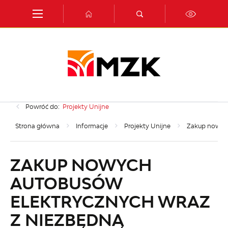
Przejdź do menu.
Przejdź do wyszukiwarki.
Przejdź do treści.
Przejdź do ustawień wielkości czcionki.
Włącz wersję kontrastową strony.
Powróć do:
Projekty Unijne
Strona główna
Informacje
Projekty Unijne
Zakup nowych
ZAKUP NOWYCH
AUTOBUSÓW
ELEKTRYCZNYCH WRAZ
Z NIEZBĘDNĄ