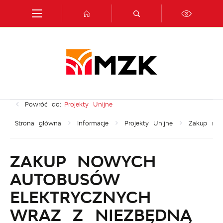
Przejdź do menu.
Przejdź do wyszukiwarki.
Przejdź do treści.
Przejdź do ustawień wielkości czcionki.
Włącz wersję kontrastową strony.
Powróć do:
Projekty Unijne
Strona główna
Informacje
Projekty Unijne
Zakup now
ZAKUP NOWYCH
AUTOBUSÓW
ELEKTRYCZNYCH
WRAZ Z NIEZBĘDNĄ