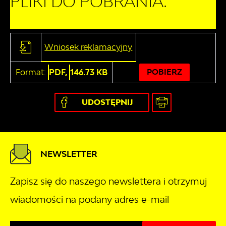
PLIKI DO POBRANIA:
Wniosek reklamacyjny
Format:
PDF,
146.73 KB
POBIERZ
UDOSTĘPNIJ
NEWSLETTER
Zapisz się do naszego newslettera i otrzymuj
wiadomości na podany adres e-mail