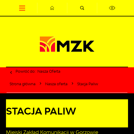
Przejdź do menu.
Przejdź do wyszukiwarki.
Przejdź do treści.
Przejdź do ustawień wielkości czcionki.
Wyłącz wersję kontrastową strony.
Powróć do:
Nasza Oferta
Strona główna
Nasza oferta
Stacja Paliw
STACJA PALIW
Miejski Zakład Komunikacji w Gorzowie