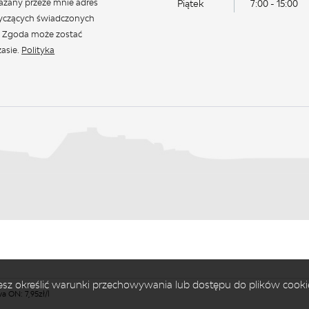
azany przeze mnie adres
Piątek
7:00 - 15:00
tyczących świadczonych
. Zgoda może zostać
asie.
Polityka
ożesz określić warunki przechowywania lub dostępu do plików cooki
 7,95zł/l