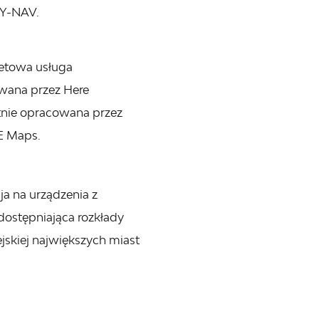
TY-NAV.
etowa usługa
wana przez Here
tnie opracowana przez
E Maps.
ja na urządzenia z
ostępniająca rozkłady
jskiej największych miast