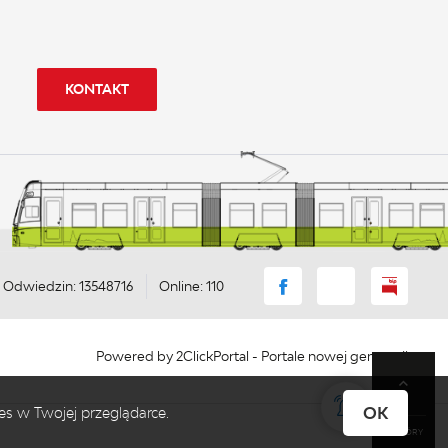
KONTAKT
Odwiedzin: 13548716
Online: 110
Powered by
2ClickPortal
- Portale nowej generacji
OK
es w Twojej przeglądarce.
DO GÓRY