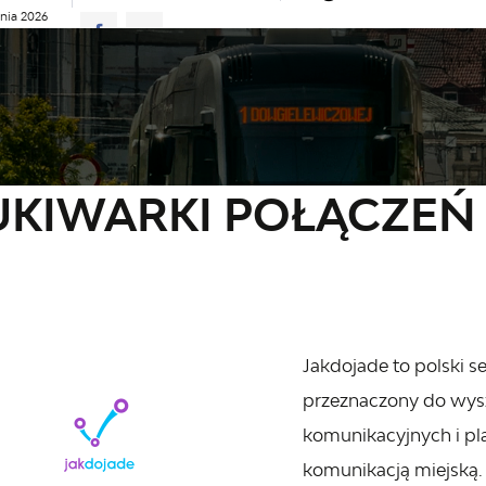
pnia 2026
rno
21°C
ŁAD JAZDY
AKTUALNOŚCI
KOMUNIKATY
NASZA OFERT
acje
Wyszukiwarki połączeń
KIWARKI POŁĄCZEŃ
Jakdojade to polski s
przeznaczony do wys
komunikacyjnych i p
komunikacją miejską.